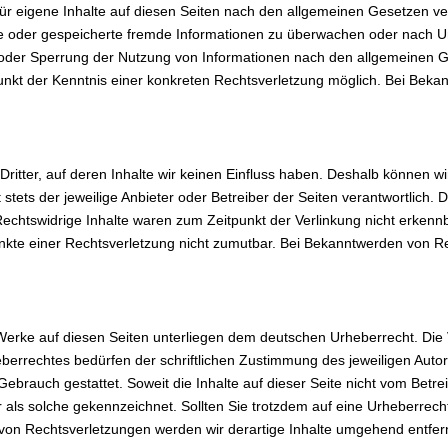
ür eigene Inhalte auf diesen Seiten nach den allgemeinen Gesetzen ver
elte oder gespeicherte fremde Informationen zu überwachen oder nach U
g oder Sperrung der Nutzung von Informationen nach den allgemeinen G
tpunkt der Kenntnis einer konkreten Rechtsverletzung möglich. Bei Be
ritter, auf deren Inhalte wir keinen Einfluss haben. Deshalb können w
 stets der jeweilige Anbieter oder Betreiber der Seiten verantwortlich.
echtswidrige Inhalte waren zum Zeitpunkt der Verlinkung nicht erkennb
punkte einer Rechtsverletzung nicht zumutbar. Bei Bekanntwerden von R
d Werke auf diesen Seiten unterliegen dem deutschen Urheberrecht. Die 
errechtes bedürfen der schriftlichen Zustimmung des jeweiligen Autor
 Gebrauch gestattet. Soweit die Inhalte auf dieser Seite nicht vom Betr
er als solche gekennzeichnet. Sollten Sie trotzdem auf eine Urheberre
on Rechtsverletzungen werden wir derartige Inhalte umgehend entfer